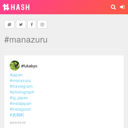
#manazuru
#fukakyo
#japan
#manazuru
#travelgram
#photograph
#ig_japan
#instajapan
#instagood
#真鶴町
2026/04/25