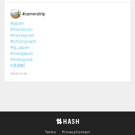
#cameratrip
#japan
#manazuru
#travelgram
#photograph
#ig_japan
#instajapan
#instagood
#真鶴町
2025/10/26
Terms
Privacy
Contact