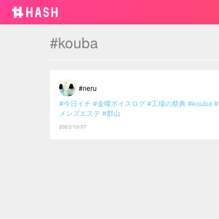
#kouba
#neru
#今日イチ
#金曜ボイスログ
#工場の祭典
#kouba
#
メンズエステ
#郡山
2022/10/07