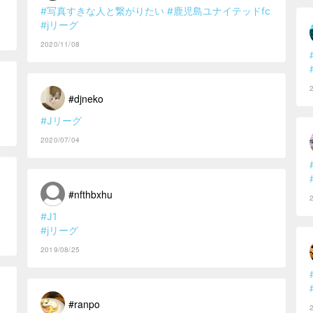
#写真すきな人と繋がりたい
#鹿児島ユナイテッドfc
#jリーグ
2020/11/08
#djneko
#Jリーグ
2020/07/04
#nfthbxhu
#J1
#jリーグ
2019/08/25
#ranpo