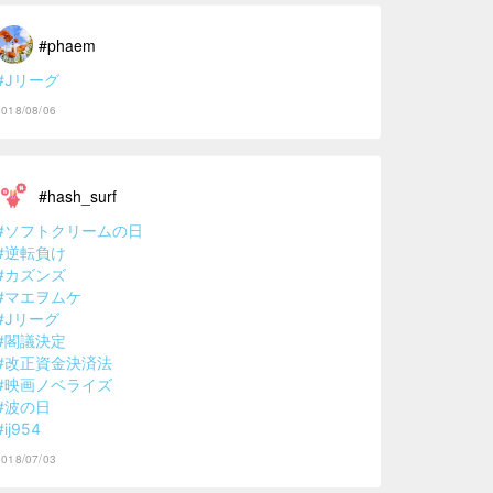
#phaem
#Jリーグ
2018/08/06
#hash_surf
#ソフトクリームの日
#逆転負け
#カズンズ
#マエヲムケ
#Jリーグ
#閣議決定
#改正資金決済法
#映画ノベライズ
#波の日
#ij954
2018/07/03