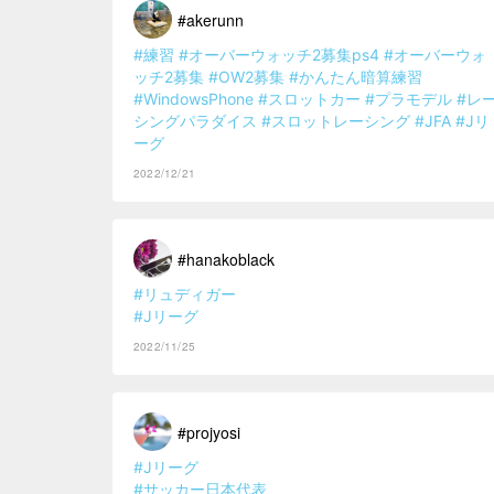
#akerunn
#練習
#オーバーウォッチ2募集ps4
#オーバーウォ
ッチ2募集
#OW2募集
#かんたん暗算練習
#WindowsPhone
#スロットカー
#プラモデル
#レ
シングパラダイス
#スロットレーシング
#JFA
#Jリ
ーグ
2022/12/21
#hanakoblack
#リュディガー
#Jリーグ
2022/11/25
#projyosi
#Jリーグ
#サッカー日本代表