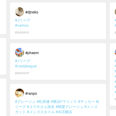
#djneko
#Jリーグ
#vamos
2022/05/01
#phaem
#Jリーグ
#clubjleague
2022/04/07
#ranpo
#グレージュ
#松原健
#横浜Fマリノス
#サッカー
#j
リーグ
#ユウキさん指名
#暗髪グレージュ
#メンズ
カット
#メンズスタイル
#ACE横浜