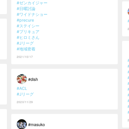
#ゼンカイジャー
#日曜討論
#ワイドナショー
#precure
#ステイシー
#プリキュア
#ヒロミさん
#Jリーグ
#地域密着
2021/10/17
#dish
#ACL
#Jリーグ
2020/11/29
#masuko