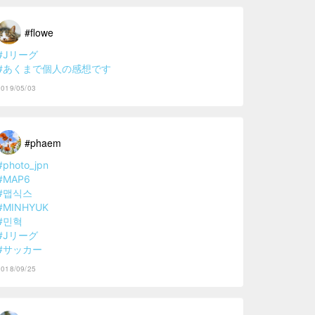
#flowe
#Jリーグ
#あくまで個人の感想です
2019/05/03
#phaem
#photo_jpn
#MAP6
#맵식스
#MINHYUK
#민혁
#Jリーグ
#サッカー
2018/09/25