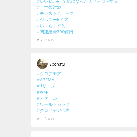
#いいねかRTで気になった人フォローする
#全世帯対象
#モンストニュース
#ジムニー5ドア
#い・らくすと
#関連経費200億円
2023/01/12
#ponatu
#クロアチア
#ABEMA
#Jリーグ
#W杯
#カタール
#ワールドカップ
#クロアチア代表
2023/01/11