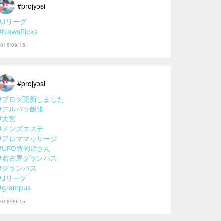
#projyosi
#Jリーグ
#NewsPicks
2018/09/15
#projyosi
#ブログ更新しました
#デルパラ飯能
#大宮
#メンズエステ
#アロママッサージ
#UFO豊岡店さん
#名古屋グランパス
#グランパス
#Jリーグ
#grampus
2018/09/15