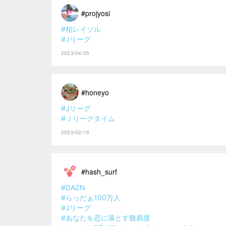
#projyosi
#柏レイソル
#Jリーグ
2023/04/05
#honeyo
#Jリーグ
#Ｊリーグタイム
2023/02/19
#hash_surf
#DAZN
#らっだぁ100万人
#Jリーグ
#あなたを恋に落とす難易度