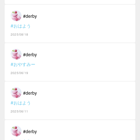
#derby
#おはよう
2025/08/18
#derby
#おやすみー
2025/06/19
#derby
#おはよう
2025/06/11
#derby