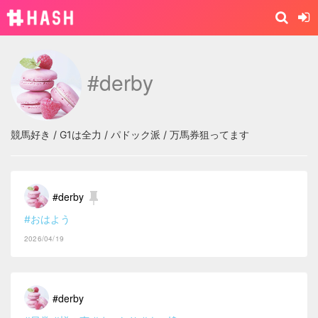
#derby
競馬好き / G1は全力 / パドック派 / 万馬券狙ってます
#derby
#おはよう
2026/04/19
#derby