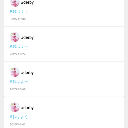
#derby
#おはよう
2025/12/30
#derby
#おはよー
2025/11/24
#derby
#おはよー
2025/10/08
#derby
#おはよう
2025/10/03