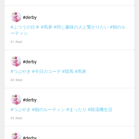
#derby
#ふつうの日☀️
#馬券
#同じ趣味の人と繋がりたい
#朝のル
ーティン
21 days
#derby
#つぶやき
#今日のコーデ
#競馬
#馬券
22 days
#derby
#つぶやき
#朝のルーティン
#まったり
#除湿機生活
23 days
#derby