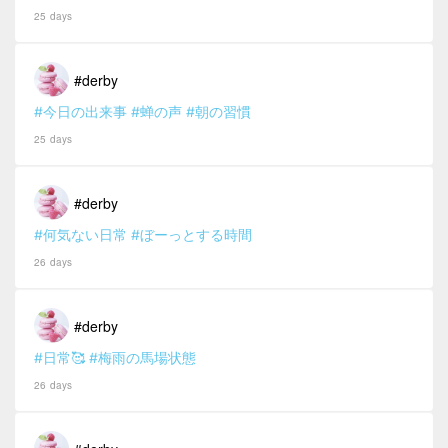
25 days
#derby
#今日の出来事
#蝉の声
#朝の習慣
25 days
#derby
#何気ない日常
#ぼーっとする時間
26 days
#derby
#日常🥰
#梅雨の馬場状態
26 days