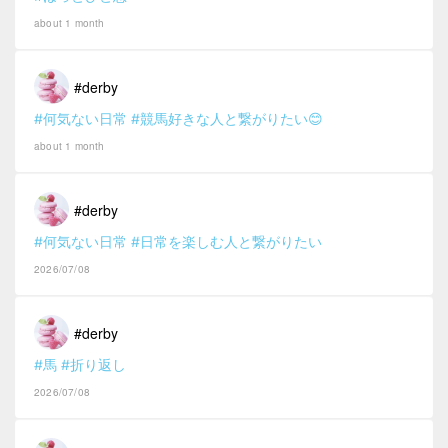
about 1 month
#derby
#何気ない日常
#競馬好きな人と繋がりたい😊
about 1 month
#derby
#何気ない日常
#日常を楽しむ人と繋がりたい
2026/07/08
#derby
#馬
#折り返し
2026/07/08