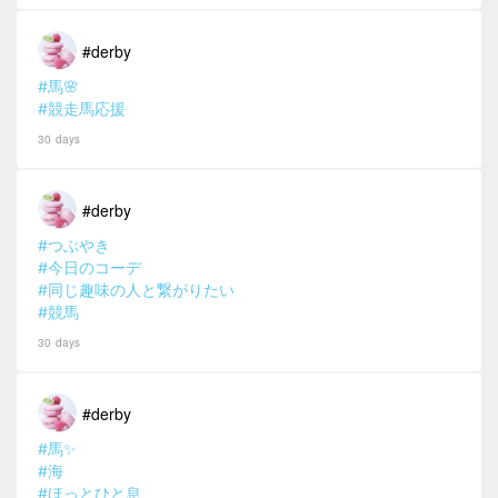
#derby
#馬🌸
#競走馬応援
30 days
#derby
#つぶやき
#今日のコーデ
#同じ趣味の人と繋がりたい
#競馬
30 days
#derby
#馬✨
#海
#ほっとひと息