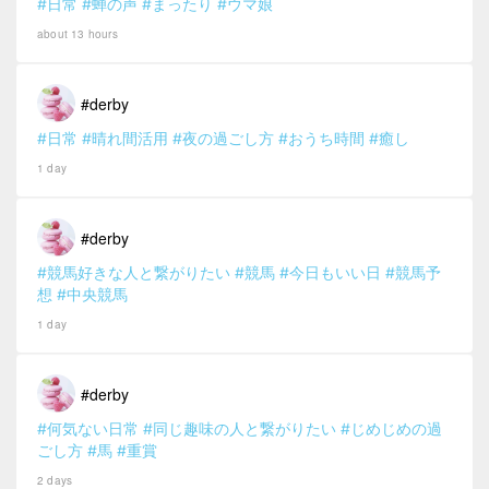
#日常
#蝉の声
#まったり
#ウマ娘
about 13 hours
#derby
#日常
#晴れ間活用
#夜の過ごし方
#おうち時間
#癒し
1 day
#derby
#競馬好きな人と繋がりたい
#競馬
#今日もいい日
#競馬予
想
#中央競馬
1 day
#derby
#何気ない日常
#同じ趣味の人と繋がりたい
#じめじめの過
ごし方
#馬
#重賞
2 days