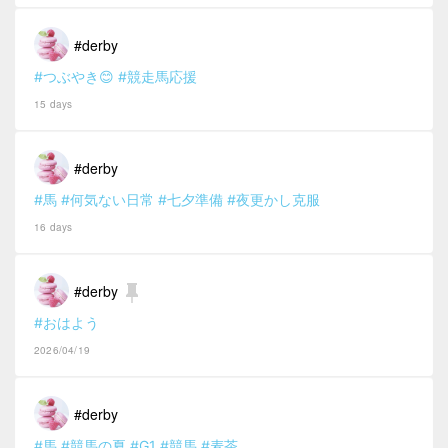
#derby
#つぶやき😊
#競走馬応援
15 days
#derby
#馬
#何気ない日常
#七夕準備
#夜更かし克服
16 days
#derby
#おはよう
2026/04/19
#derby
#馬
#競馬の夏
#G1
#競馬
#麦茶