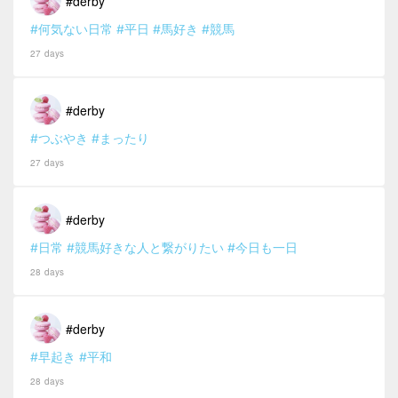
#derby
#何気ない日常
#平日
#馬好き
#競馬
27 days
#derby
#つぶやき
#まったり
27 days
#derby
#日常
#競馬好きな人と繋がりたい
#今日も一日
28 days
#derby
#早起き
#平和
28 days