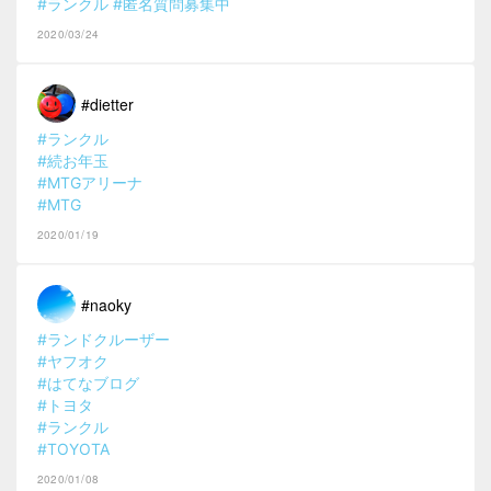
#ランクル
#匿名質問募集中
2020/03/24
#dietter
#ランクル
#続お年玉
#MTGアリーナ
#MTG
2020/01/19
#naoky
#ランドクルーザー
#ヤフオク
#はてなブログ
#トヨタ
#ランクル
#TOYOTA
2020/01/08