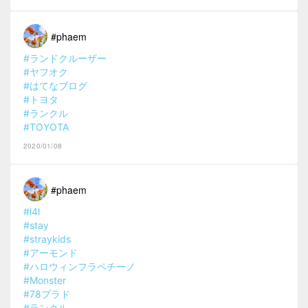
#phaem
#ランドクルーザー
#ヤフオク
#はてなブログ
#トヨタ
#ランクル
#TOYOTA
2020/01/08
#phaem
#l4l
#stay
#straykids
#アーモンド
#ハロウィンフラペチーノ
#Monster
#78プラド
#ランクル