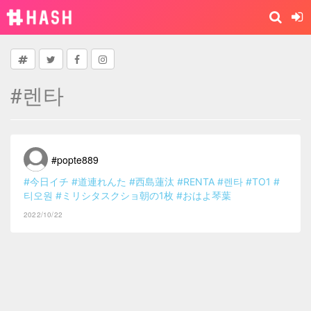
#렌타
#popte889
#今日イチ
#道連れんた
#西島蓮汰
#RENTA
#렌타
#TO1
#
티오원
#ミリシタスクショ朝の1枚
#おはよ琴葉
2022/10/22