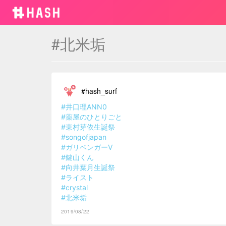
#北米垢
#hash_surf
#井口理ANN0
#薬屋のひとりごと
#東村芽依生誕祭
#songofjapan
#ガリベンガーV
#鍵山くん
#向井葉月生誕祭
#ライスト
#crystal
#北米垢
2019/08/22