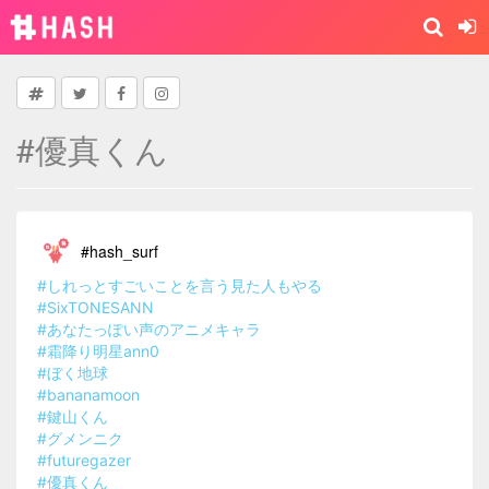
#優真くん
#hash_surf
#しれっとすごいことを言う見た人もやる
#SixTONESANN
#あなたっぽい声のアニメキャラ
#霜降り明星ann0
#ぼく地球
#bananamoon
#鍵山くん
#グメンニク
#futuregazer
#優真くん