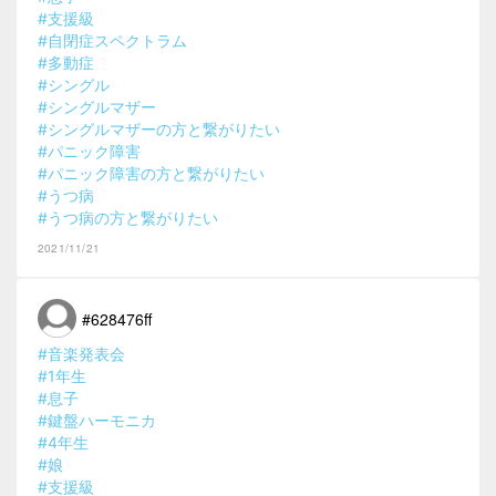
#支援級
#自閉症スペクトラム
#多動症
#シングル
#シングルマザー
#シングルマザーの方と繋がりたい
#パニック障害
#パニック障害の方と繋がりたい
#うつ病
#うつ病の方と繋がりたい
2021/11/21
#628476ff
#音楽発表会
#1年生
#息子
#鍵盤ハーモニカ
#4年生
#娘
#支援級