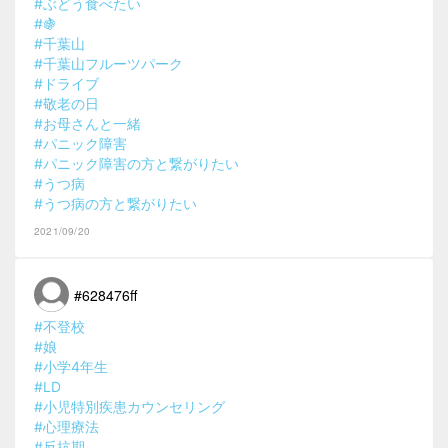
#ぶどう食べたい
#🍇
#千葉山
#千葉山フルーツパーク
#ドライブ
#敬老の日
#お母さんと一緒
#パニック障害
#パニック障害の方と繋がりたい
#うつ病
#うつ病の方と繋がりたい
2021/09/20
#628476ff
#不登校
#娘
#小学4年生
#LD
#小児特別疾患カウンセリング
#心理療法
#反抗期