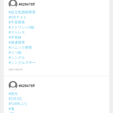
#628476ff
#起立性調節障害
#ODテスト
#不安障害
#メトリジンD錠
#ストレス
#不登校
#発達障害
#パニック障害
#うつ病
#シングル
#シングルマザー
2021/02/04
#628476ff
#節分
#2月2日
#124年ぶり
#鬼