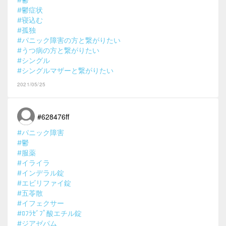
#鬱症状
#寝込む
#孤独
#パニック障害の方と繋がりたい
#うつ病の方と繋がりたい
#シングル
#シングルマザーと繋がりたい
2021/05/25
#628476ff
#パニック障害
#鬱
#服薬
#イライラ
#インデラル錠
#エビリファイ錠
#五苓散
#イフェクサー
#ﾛﾌﾗｾﾞﾌﾟ酸エチル錠
#ジアゼパム