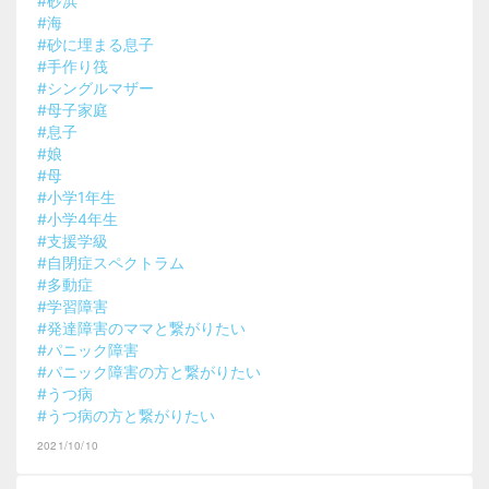
#砂浜
#海
#砂に埋まる息子
#手作り筏
#シングルマザー
#母子家庭
#息子
#娘
#母
#小学1年生
#小学4年生
#支援学級
#自閉症スペクトラム
#多動症
#学習障害
#発達障害のママと繋がりたい
#パニック障害
#パニック障害の方と繋がりたい
#うつ病
#うつ病の方と繋がりたい
2021/10/10