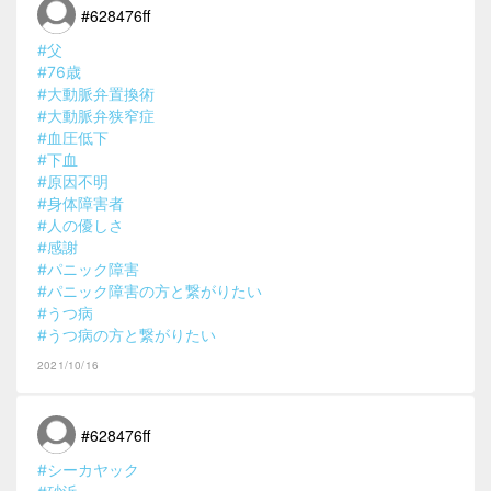
#628476ff
#父
#76歳
#大動脈弁置換術
#大動脈弁狭窄症
#血圧低下
#下血
#原因不明
#身体障害者
#人の優しさ
#感謝
#パニック障害
#パニック障害の方と繋がりたい
#うつ病
#うつ病の方と繋がりたい
2021/10/16
#628476ff
#シーカヤック