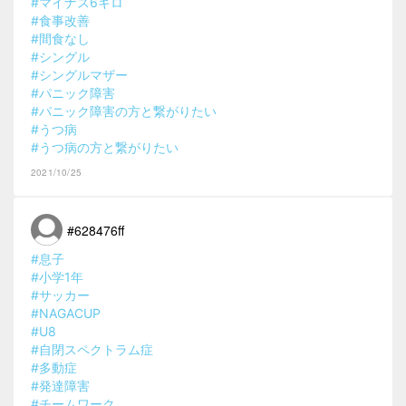
#マイナス6キロ
#食事改善
#間食なし
#シングル
#シングルマザー
#パニック障害
#パニック障害の方と繋がりたい
#うつ病
#うつ病の方と繋がりたい
2021/10/25
#628476ff
#息子
#小学1年
#サッカー
#NAGACUP
#U8
#自閉スペクトラム症
#多動症
#発達障害
#チームワーク