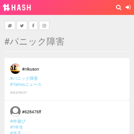
#パニック障害
#nikuson
#パニック障害
#Yahooニュース
2022/06/27
#628476ff
#外遊び
#1年生
#息子