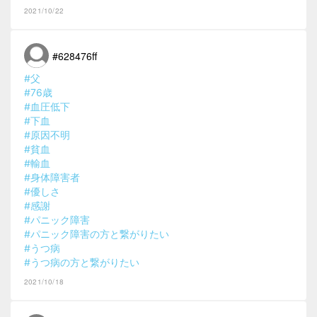
2021/10/22
#628476ff
#父
#76歳
#血圧低下
#下血
#原因不明
#貧血
#輸血
#身体障害者
#優しさ
#感謝
#パニック障害
#パニック障害の方と繋がりたい
#うつ病
#うつ病の方と繋がりたい
2021/10/18