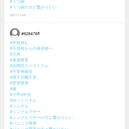
#うつ病
#うつ病の方と繋がりたい
2021/11/09
#628476ff
#学校休む
#不登校からの再登校へ
#欠席
#発達障害
#自閉症スペクトラム
#不安神経症
#母子分離不安
#学習障害
#娘
#小学4年生
#ゆっくりさん
#シングル
#シングルマザー
#シングルマザーの方と繋がりたい
#パニック障害
#パニック障害の方と繋がりたい