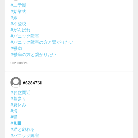
#二学期
#始業式
#娘
#不登校
#がんばれ
#パニック障害
#パニック障害の方と繋がりたい
#鬱病
#鬱病の方と繋がりたい
2021/08/24
#628476ff
#お盆間近
#墓参り
#夏休み
#海
#猫
#🐈‍⬛
#猫と戯れる
#パニック障害