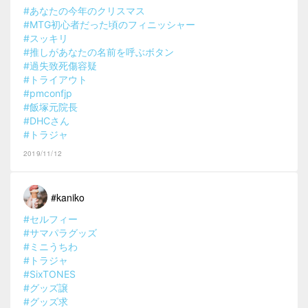
#あなたの今年のクリスマス
#MTG初心者だった頃のフィニッシャー
#スッキリ
#推しがあなたの名前を呼ぶボタン
#過失致死傷容疑
#トライアウト
#pmconfjp
#飯塚元院長
#DHCさん
#トラジャ
2019/11/12
#kaniko
#セルフィー
#サマパラグッズ
#ミニうちわ
#トラジャ
#SixTONES
#グッズ譲
#グッズ求