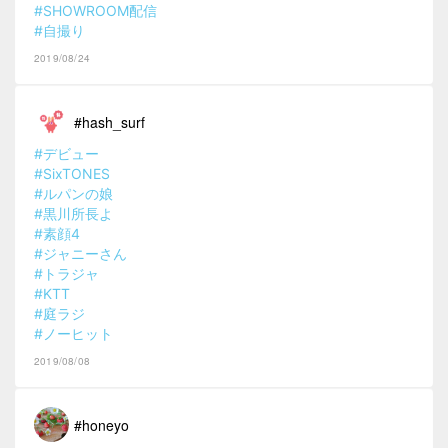
#SHOWROOM配信
#自撮り
2019/08/24
#hash_surf
#デビュー
#SixTONES
#ルパンの娘
#黒川所長よ
#素顔4
#ジャニーさん
#トラジャ
#KTT
#庭ラジ
#ノーヒット
2019/08/08
#honeyo