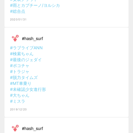
#雨とカプチーノ/ヨルシカ
#総合点
2020/01/31
#hash_surf
#ラブライブANN
#検索ちゃん
#最後のジェダイ
#ポコチャ
#トラジャ
#脱力タイムズ
#MT車乗り
#未確認少女進行形
#大ちゃん
#ミスラ
2019/12/20
#hash_surf