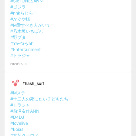
#SixTONESANN
#ゴジラ
#nhkらじらー
#かぐや様
#M愛すべき人がいて
#乃木坂いちばん
#野ブタ
#Ya-Ya-yah
#Entertainment
#トラジャ
2020/06/20
#hash_surf
#Mステ
#十二人の死にたい子どもたち
#トラジャ
#前澤友作ANN
#D4DJ
#lovelive
#koias
#女装クラウド