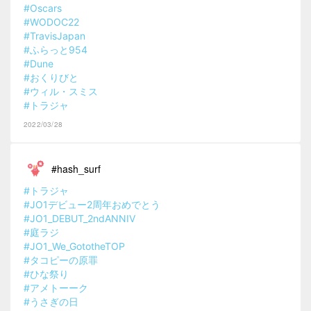
#Oscars
#WODOC22
#TravisJapan
#ふらっと954
#Dune
#おくりびと
#ウィル・スミス
#トラジャ
2022/03/28
#hash_surf
#トラジャ
#JO1デビュー2周年おめでとう
#JO1_DEBUT_2ndANNIV
#庭ラジ
#JO1_We_GototheTOP
#タコピーの原罪
#ひな祭り
#アメトーーク
#うさぎの日