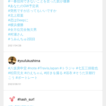
#一番信用できないことを言った奴が優勝
#あなたのGW予定表
#突然ですが占ってもいいですか
#北上双葉
#恋はDeepに
#横浜優勝
#全方位完全無欠男
#村瀬さん
#うみんちゅ2回目
2021/04/28
#youfukushima
#八坂庚申堂
#note
#TravisJapan
#トラジャ
#七五三掛龍也
#松田元太
#のえちゃん
#好きを撮る
#浴衣
#そうだ京都行
こう
#ポートレート
2020/08/01
#hash_surf