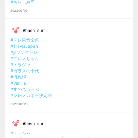
#ちらし寿司
2022/03/03
#hash_surf
#テレ東音楽祭
#TravisJapan
#jsソング三昧
#アルノちゃん
#トラジャ
#ガラスの十代
#流れ弾
#Vanilla
#すのちゅーぶ
#反転メガネ王決定戦
2022/02/23
#hash_surf
#トラジャ