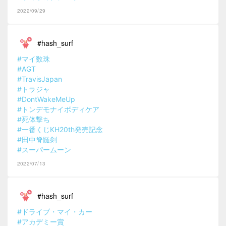
2022/09/29
#hash_surf
#マイ数珠
#AGT
#TravisJapan
#トラジャ
#DontWakeMeUp
#トンデモナイボディケア
#死体撃ち
#一番くじKH20th発売記念
#田中脊髄剣
#スーパームーン
2022/07/13
#hash_surf
#ドライブ・マイ・カー
#アカデミー賞