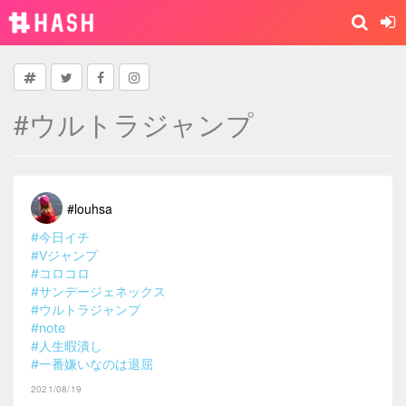
#ウルトラジャンプ
#louhsa
#今日イチ
#Vジャンプ
#コロコロ
#サンデージェネックス
#ウルトラジャンプ
#note
#人生暇潰し
#一番嫌いなのは退屈
2021/08/19