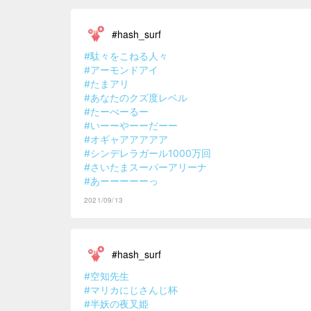
#hash_surf
#駄々をこねる人々
#アーモンドアイ
#たまアリ
#あなたのクズ度レベル
#たーべーるー
#いーーやーーだーー
#オギャアアアアア
#シンデレラガール1000万回
#さいたまスーパーアリーナ
#あーーーーーっ
2021/09/13
#hash_surf
#空知先生
#マリカにじさんじ杯
#半妖の夜叉姫