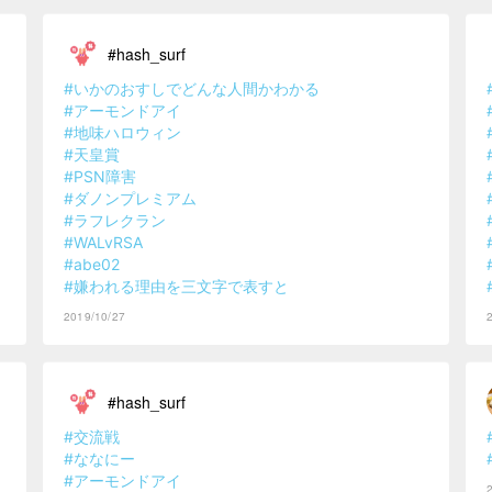
#hash_surf
#いかのおすしでどんな人間かわかる
#アーモンドアイ
#地味ハロウィン
#天皇賞
#PSN障害
#ダノンプレミアム
#ラフレクラン
#WALvRSA
#abe02
#嫌われる理由を三文字で表すと
2019/10/27
#hash_surf
#交流戦
#ななにー
#アーモンドアイ