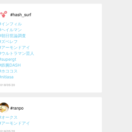
#hash_surf
#インフィル
#ヘイルマン
#朝日世論調査
#ズベレフ
#アーモンドアイ
#ウルトラマン芸人
#supergt
#鉄腕DASH
#ホココス
#nitiasa
2018/05/20
#ranpo
#オークス
#アーモンドアイ
2018/05/20