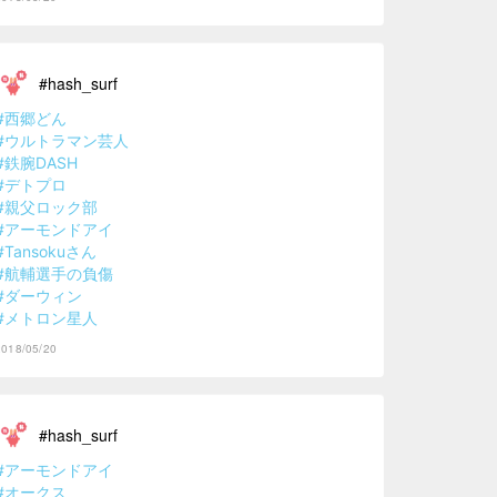
#hash_surf
#西郷どん
#ウルトラマン芸人
#鉄腕DASH
#デトプロ
#親父ロック部
#アーモンドアイ
#Tansokuさん
#航輔選手の負傷
#ダーウィン
#メトロン星人
2018/05/20
#hash_surf
#アーモンドアイ
#オークス