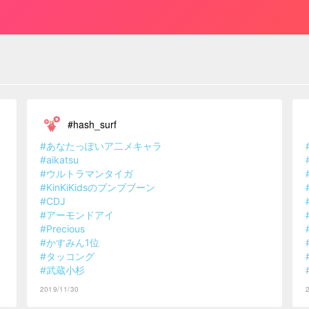
#hash_surf
#あなたっぽいア二メキャラ
#aikatsu
#ウルトラマンタイガ
#KinKiKidsのブンブブーン
#CDJ
#アーモンドアイ
#Precious
#かすみん1位
#タッコング
#武蔵小杉
2019/11/30