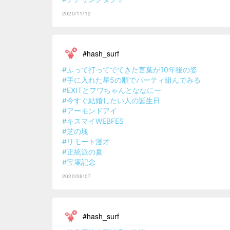
2020/11/12
#hash_surf
#ふって打ってでてきた言葉が10年後の姿
#手に入れた星5の順でパーティ組んでみる
#EXITとフワちゃんとななにー
#今すぐ結婚したい人の誕生日
#アーモンドアイ
#キスマイWEBFES
#芝の塊
#リモート漫才
#正統派の夏
#宝塚記念
2020/06/07
#hash_surf