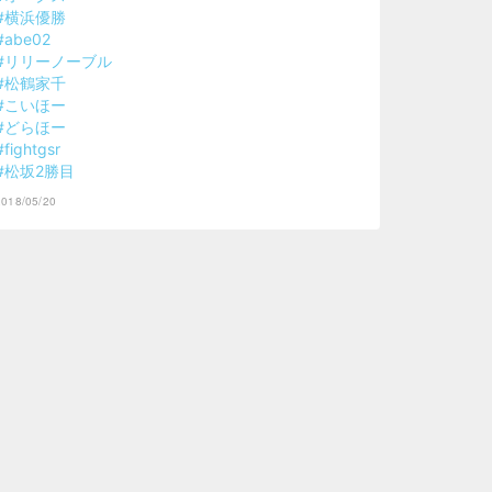
#横浜優勝
#abe02
#リリーノーブル
#松鶴家千
#こいほー
#どらほー
#fightgsr
#松坂2勝目
2018/05/20