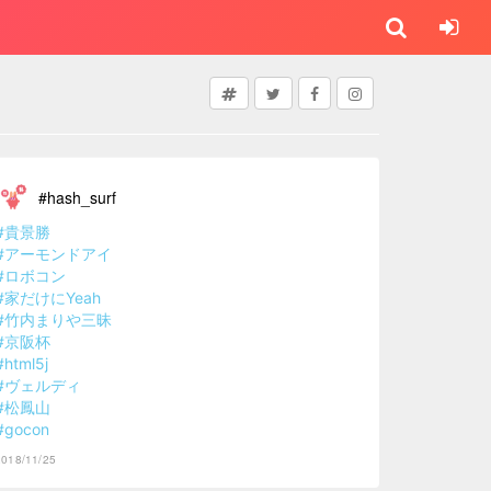
#hash_surf
#貴景勝
#アーモンドアイ
#ロボコン
#家だけにYeah
#竹内まりや三昧
#京阪杯
#html5j
#ヴェルディ
#松鳳山
#gocon
2018/11/25