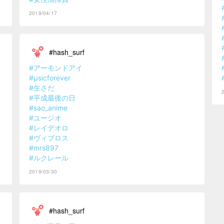
2019/04/17
#hash_surf
#アーモンドアイ
#μsicforever
#生さだ
#平成最後の日
#sao_anime
#ユージオ
#レイデオロ
#ヴィブロス
#mrs897
#ルクレール
2019/03/30
#hash_surf