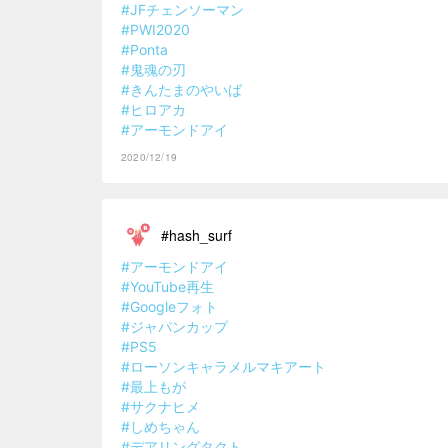
#JFチェンソーマン
#PWI2020
#Ponta
#鬼魂の刃
#きんたまのやいば
#ヒロアカ
#アーモンドアイ
2020/12/19
#hash_surf
#アーモンドアイ
#YouTube再生
#Googleフォト
#ジャパンカップ
#PS5
#ローソンキャラメルマキアート
#最上もが
#サクナヒメ
#しめちゃん
#デアリングタクト