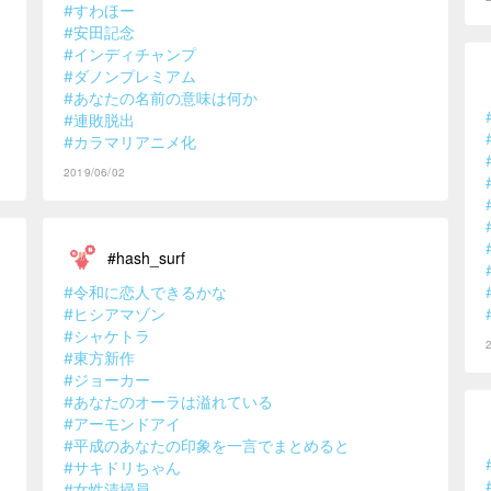
#すわほー
#安田記念
#インディチャンプ
#ダノンプレミアム
#あなたの名前の意味は何か
#連敗脱出
#カラマリアニメ化
2019/06/02
#hash_surf
#令和に恋人できるかな
#ヒシアマゾン
#シャケトラ
#東方新作
#ジョーカー
#あなたのオーラは溢れている
#アーモンドアイ
#平成のあなたの印象を一言でまとめると
#サキドリちゃん
#女性清掃員