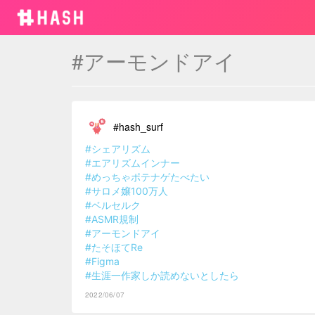
#アーモンドアイ
#hash_surf
#シェアリズム
#エアリズムインナー
#めっちゃポテナゲたべたい
#サロメ嬢100万人
#ベルセルク
#ASMR規制
#アーモンドアイ
#たそほてRe
#Figma
#生涯一作家しか読めないとしたら
2022/06/07