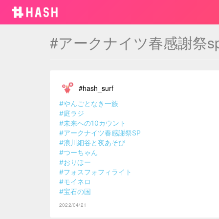
#アークナイツ春感謝祭s
#hash_surf
#やんごとなき一族
#庭ラジ
#未来への10カウント
#アークナイツ春感謝祭SP
#浪川細谷と夜あそび
#つーちゃん
#おりほー
#フォスフォフィライト
#モイネロ
#宝石の国
2022/04/21