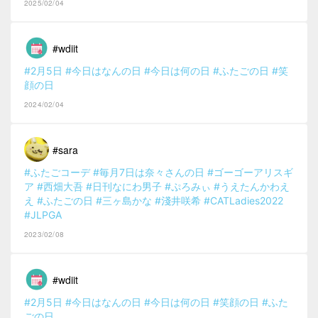
2025/02/04
#wdiit
#2月5日
#今日はなんの日
#今日は何の日
#ふたごの日
#笑
顔の日
2024/02/04
#sara
#ふたごコーデ
#毎月7日は奈々さんの日
#ゴーゴーアリスギ
ア
#西畑大吾
#日刊なにわ男子
#ぷろみぃ
#うえたんかわえ
え
#ふたごの日
#三ヶ島かな
#淺井咲希
#CATLadies2022
#JLPGA
2023/02/08
#wdiit
#2月5日
#今日はなんの日
#今日は何の日
#笑顔の日
#ふた
ごの日