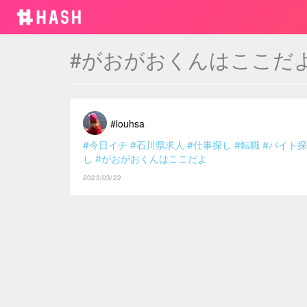
#がおがおくんはここだ
#louhsa
#今日イチ
#石川県求人
#仕事探し
#転職
#バイト探
し
#がおがおくんはここだよ
2023/03/22