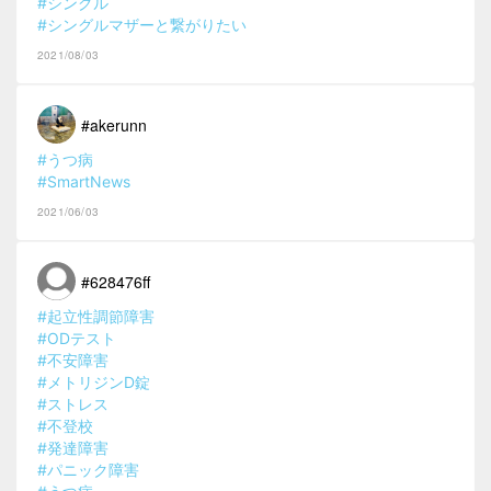
#シングル
#シングルマザーと繋がりたい
2021/08/03
#akerunn
#うつ病
#SmartNews
2021/06/03
#628476ff
#起立性調節障害
#ODテスト
#不安障害
#メトリジンD錠
#ストレス
#不登校
#発達障害
#パニック障害