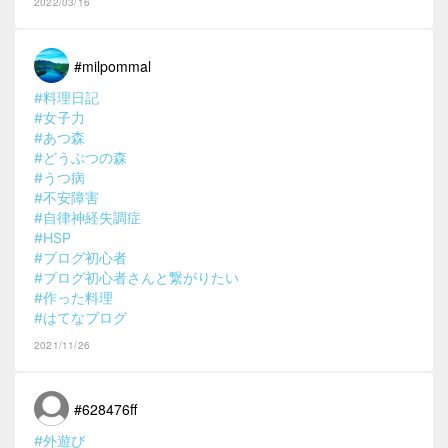
2022/03/16
#milpommal
#料理日記
#女子力
#あつ森
#どうぶつの森
#うつ病
#不安障害
#自律神経失調症
#HSP
#ブログ初心者
#ブログ初心者さんと繋がりたい
#作った料理
#はてなブログ
2021/11/26
#628476ff
#外遊び