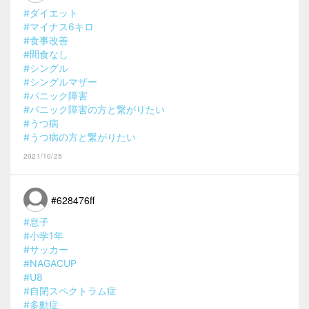
#ダイエット
#マイナス6キロ
#食事改善
#間食なし
#シングル
#シングルマザー
#パニック障害
#パニック障害の方と繋がりたい
#うつ病
#うつ病の方と繋がりたい
2021/10/25
#628476ff
#息子
#小学1年
#サッカー
#NAGACUP
#U8
#自閉スペクトラム症
#多動症