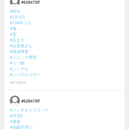
#628476ff
#節分
#2月2日
#124年ぶり
#鬼
#👹
#豆まき
#出張鬼さん
#発達障害
#パニック障害
#うつ病
#シングル
#シングルマザー
2021/02/02
#628476ff
#メンタルクリニック
#月2回
#過食
#朝調子悪い