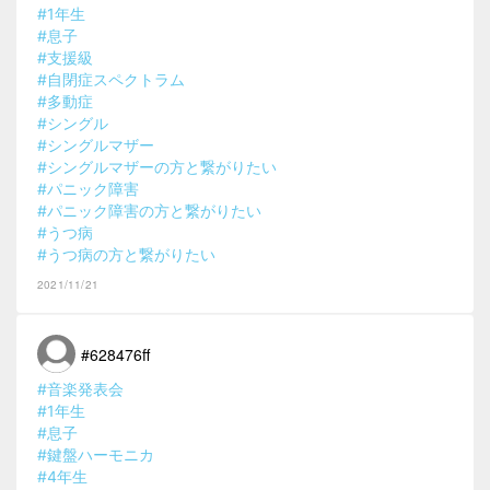
#1年生
#息子
#支援級
#自閉症スペクトラム
#多動症
#シングル
#シングルマザー
#シングルマザーの方と繋がりたい
#パニック障害
#パニック障害の方と繋がりたい
#うつ病
#うつ病の方と繋がりたい
2021/11/21
#628476ff
#音楽発表会
#1年生
#息子
#鍵盤ハーモニカ
#4年生