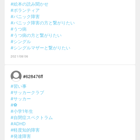
#絵本の読み聞かせ
#ボランティア
#パニック障害
#パニック障害の方と繋がりたい
#うつ病
#うつ病の方と繋がりたい
#シングル
#シングルマザーと繋がりたい
2021/08/06
#628476ff
#習い事
#サッカークラブ
#サッカー
#⚽️
#小学1年生
#自閉症スペクトラム
#ADHD
#軽度知的障害
#発達障害