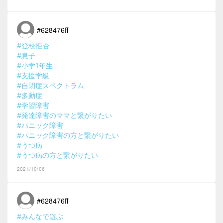
#628476ff
#登校拒否
#息子
#小学1年生
#支援学級
#自閉症スペクトラム
#多動症
#学習障害
#発達障害のママと繋がりたい
#パニック障害
#パニック障害の方と繋がりたい
#うつ病
#うつ病の方と繋がりたい
2021/10/06
#628476ff
#みんなで遊ぶ