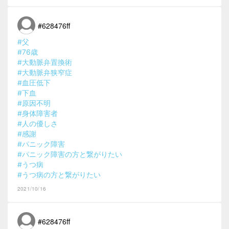
#628476ff
#父
#76歳
#大動脈弁置換術
#大動脈弁狭窄症
#血圧低下
#下血
#原因不明
#身体障害者
#人の優しさ
#感謝
#パニック障害
#パニック障害の方と繋がりたい
#うつ病
#うつ病の方と繋がりたい
2021/10/16
#628476ff