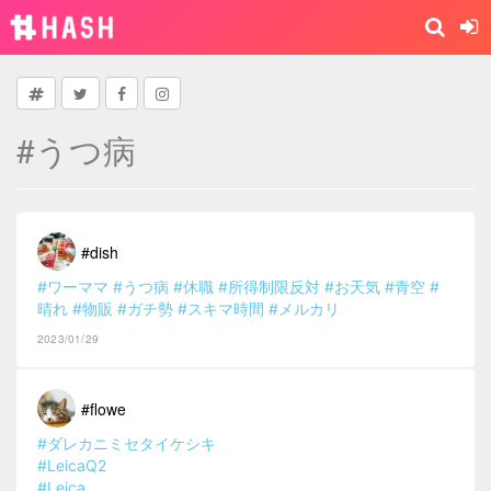
#うつ病
#dish
#ワーママ
#うつ病
#休職
#所得制限反対
#お天気
#青空
#
晴れ
#物販
#ガチ勢
#スキマ時間
#メルカリ
2023/01/29
#flowe
#ダレカニミセタイケシキ
#LeicaQ2
#Leica