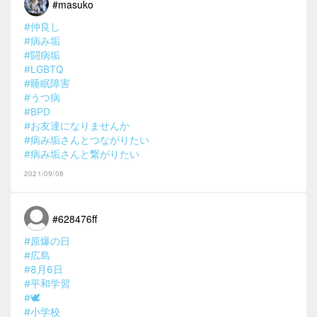
#masuko
#仲良し
#病み垢
#闘病垢
#LGBTQ
#睡眠障害
#うつ病
#BPD
#お友達になりませんか
#病み垢さんとつながりたい
#病み垢さんと繋がりたい
2021/09/08
#628476ff
#原爆の日
#広島
#8月6日
#平和学習
#🕊
#小学校