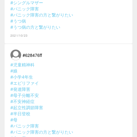
#シングルマザー
#パニック障害
#パニック障害の方と繋がりたい
#うつ病
#うつ病の方と繋がりたい
2021/10/23
#628476ff
#児童精神科
#娘
#小学4年生
#エビリファイ
#発達障害
#母子分離不安
#不安神経症
#起立性調節障害
#半日登校
#母
#パニック障害
#パニック障害の方と繋がりたい