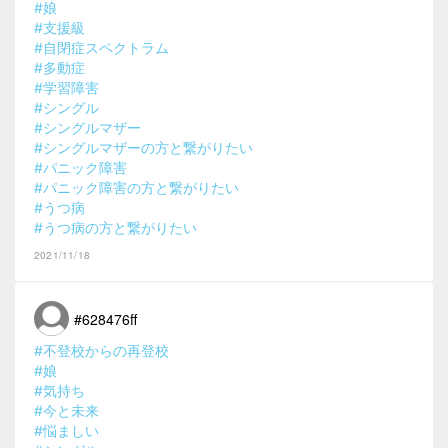
#娘
#支援級
#自閉症スペクトラム
#多動症
#学習障害
#シングル
#シングルマザー
#シングルマザーの方と繋がりたい
#パニック障害
#パニック障害の方と繋がりたい
#うつ病
#うつ病の方と繋がりたい
2021/11/18
#628476ff
#不登校からの再登校
#娘
#気持ち
#今と未来
#悩ましい