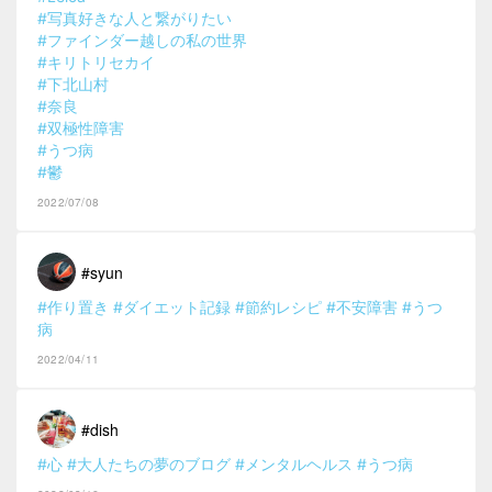
#写真好きな人と繋がりたい
#ファインダー越しの私の世界
#キリトリセカイ
#下北山村
#奈良
#双極性障害
#うつ病
#鬱
2022/07/08
#syun
#作り置き
#ダイエット記録
#節約レシピ
#不安障害
#うつ
病
2022/04/11
#dish
#心
#大人たちの夢のブログ
#メンタルヘルス
#うつ病