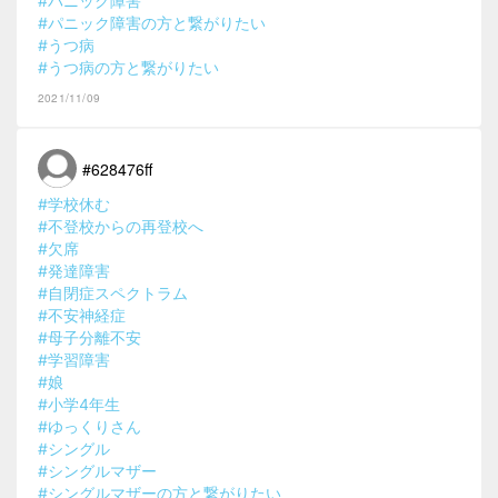
#パニック障害
#パニック障害の方と繋がりたい
#うつ病
#うつ病の方と繋がりたい
2021/11/09
#628476ff
#学校休む
#不登校からの再登校へ
#欠席
#発達障害
#自閉症スペクトラム
#不安神経症
#母子分離不安
#学習障害
#娘
#小学4年生
#ゆっくりさん
#シングル
#シングルマザー
#シングルマザーの方と繋がりたい