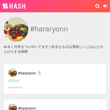
#hararyonn
ゆるく日常をつぶやいてます / 好きなものは美味しいごはんとの
んびりする時間
#hararyonn
#茶bar
2024/08/31
#hararyonn