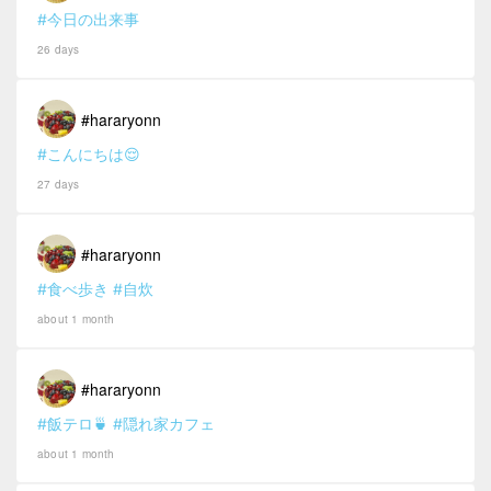
#今日の出来事
26 days
#hararyonn
#こんにちは😌
27 days
#hararyonn
#食べ歩き
#自炊
about 1 month
#hararyonn
#飯テロ🍵
#隠れ家カフェ
about 1 month