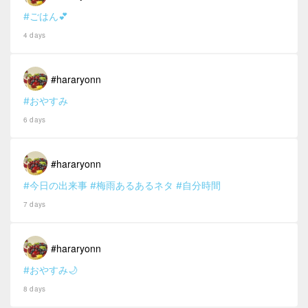
#ごはん💕
4 days
#hararyonn
#おやすみ
6 days
#hararyonn
#今日の出来事
#梅雨あるあるネタ
#自分時間
7 days
#hararyonn
#おやすみ🌙
8 days