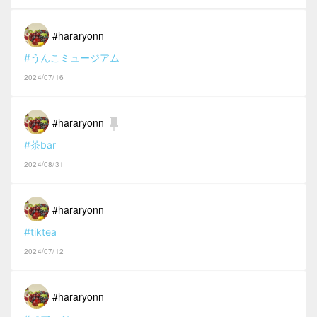
#hararyonn
#うんこミュージアム
2024/07/16
#hararyonn
#茶bar
2024/08/31
#hararyonn
#tiktea
2024/07/12
#hararyonn