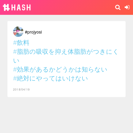
#projyosi
#飲料
#脂肪の吸収を抑え体脂肪がつきにく
い
#効果があるかどうかは知らない
#絶対にやってはいけない
2018/04/19