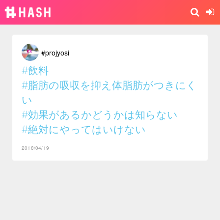
#projyosi
#飲料
#脂肪の吸収を抑え体脂肪がつきにく
い
#効果があるかどうかは知らない
#絶対にやってはいけない
2018/04/19