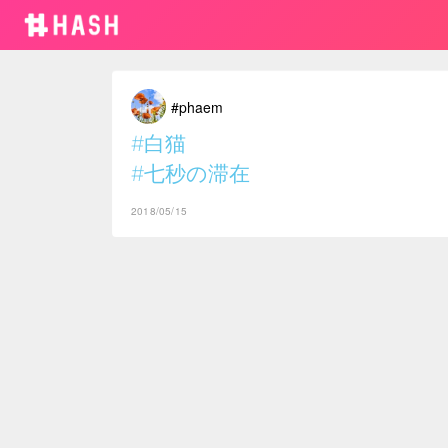
#phaem
#白猫
#七秒の滞在
2018/05/15