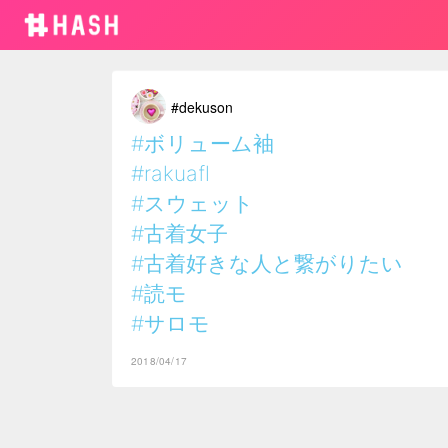
#dekuson
#ボリューム袖
#rakuafl
#スウェット
#古着女子
#古着好きな人と繋がりたい
#読モ
#サロモ
2018/04/17