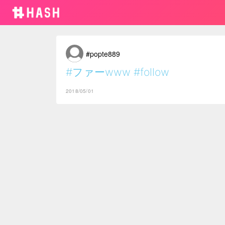
#popte889
#ファーwww
#follow
2018/05/01