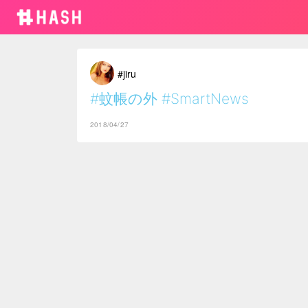
#jiru
#蚊帳の外
#SmartNews
2018/04/27