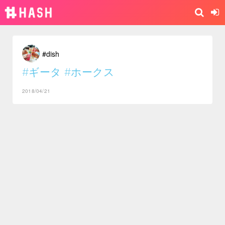
#dish
#ギータ
#ホークス
2018/04/21